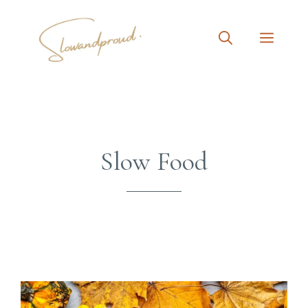
Aller
au
MEN
contenu
Slow Food