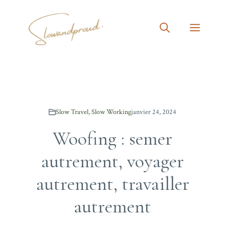
Aller
au
MEN
contenu
Slow Travel
,
Slow Working
janvier 24, 2024
Woofing : semer
autrement, voyager
autrement, travailler
autrement